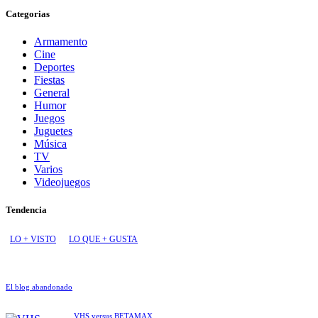
Categorias
Armamento
Cine
Deportes
Fiestas
General
Humor
Juegos
Juguetes
Música
TV
Varios
Videojuegos
Tendencia
LO + VISTO
LO QUE + GUSTA
El blog abandonado
VHS versus BETAMAX