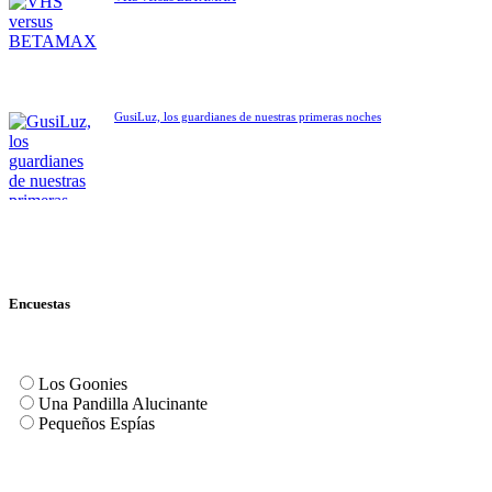
GusiLuz, los guardianes de nuestras primeras noches
Encuestas
Los Goonies
Una Pandilla Alucinante
Pequeños Espías