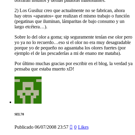
borrarán insultos y demás palabras malsonantes.
2) Los Gusiluz creo que actualmente no se fabrican, ahora
hay otros «aparatos» que realizan el mismo trabajo o función
(pegatinas que iluminan, lámparitas de bajo consumo y un
largo etcétera…).
Sobre lo del olor a goma; sip seguramente tenían ese olor pero
yo ya no lo recuerdo…eso si el olor no era muy desagradable
porque yo de pequeño no aguantaba los olores fuertes (por
ejemplo el de las pescaderías a mi de enano me mataba).
Por último muchas gracias por escribir en el blog, la verdad ya
pensaba que estaba muerto xD!
SEL70
Publicado
06/07/2008
23:57
0
Likes