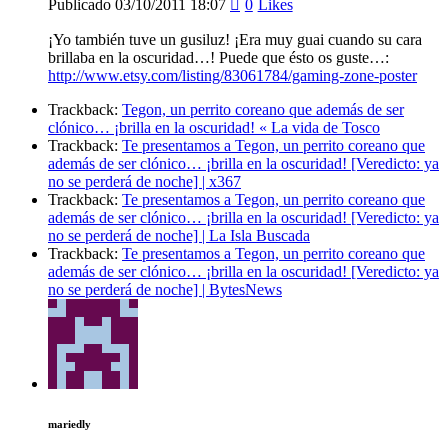
Publicado
03/10/2011
18:07
0
Likes
¡Yo también tuve un gusiluz! ¡Era muy guai cuando su cara
brillaba en la oscuridad…! Puede que ésto os guste…:
http://www.etsy.com/listing/83061784/gaming-zone-poster
Trackback:
Tegon, un perrito coreano que además de ser
clónico… ¡brilla en la oscuridad! « La vida de Tosco
Trackback:
Te presentamos a Tegon, un perrito coreano que
además de ser clónico… ¡brilla en la oscuridad! [Veredicto: ya
no se perderá de noche] | x367
Trackback:
Te presentamos a Tegon, un perrito coreano que
además de ser clónico… ¡brilla en la oscuridad! [Veredicto: ya
no se perderá de noche] | La Isla Buscada
Trackback:
Te presentamos a Tegon, un perrito coreano que
además de ser clónico… ¡brilla en la oscuridad! [Veredicto: ya
no se perderá de noche] | BytesNews
mariedly