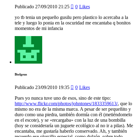
Publicado
27/09/2010
21:25
0
Likes
yo tb tenia un pequeño gusilu pero plastico lo acercaba a la
tele y luego lo ponia en la oscuridad me encantaba q bonitos
momentos de mi infancia
Btelgeus
Publicado
23/09/2010
19:35
0
Likes
Pues yo nunca tuve uno de esos, sino de este tipo:
http://www.flickr.com/photos/johntones/1833359613/
, que lo
mismo no era de la misma marca. A pesar de ser pequeñito y
duro como una piedra, también dormía con él (metiéndomelo
en el escote), y se «recargaba» con la luz de una bombilla
(hoy se consideraría un juguete ecológico al no ir a pilas). Me
encantaba, me gustaría haberlo conservado. Ah, y también
recuerdo ese olorcillo especial, como dulzón, sobre todo