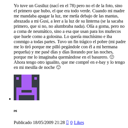
Yo tuve un Gusiluz (nací en el 78) pero no el de la foto, sino
el primero que hubo, el que era todo verde. Cuando mi madre
me mandaba apagar la luz, me metía debajo de las mantas,
abrazada a mi Gusi, a leer a la luz de su linterna (se la sacaba
primero, que si no, no alumbraba nada). Olía a goma, pero no
a coma de neumático, sino a esa que usan para los muñecos
que huele como a golosina. Lo quería muchísimo e iba
conmigo a todas partes. Tuvo un fin trágico el pobre (mi padre
me lo tiró porque me pilló pegándole con él a mi hermana
pequeña) y me pasé días y días llorando por las noches,
porque me lo imaginaba quemándose en el basurero. 🙁
Ahora tengo otro igualito, que me compré en e-bay y lo tengo
en mi mesilla de noche 🙂
pg
Publicado
18/05/2009
21:28
0
Likes