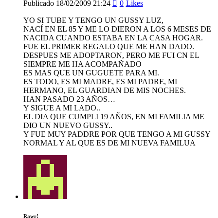
Publicado
18/02/2009
21:24
0
Likes
YO SI TUBE Y TENGO UN GUSSY LUZ,
NACÍ EN EL 85 Y ME LO DIERON A LOS 6 MESES DE
NACIDA CUANDO ESTABA EN LA CASA HOGAR.
FUE EL PRIMER REGALO QUE ME HAN DADO.
DESPUES ME ADOPTARON, PERO ME FUI CN EL
SIEMPRE ME HA ACOMPAÑADO
ES MAS QUE UN GUGUETE PARA MI.
ES TODO, ES MI MADRE, ES MI PADRE, MI
HERMANO, EL GUARDIAN DE MIS NOCHES.
HAN PASADO 23 AÑOS…
Y SIGUE A MI LADO..
EL DIA QUE CUMPLI 19 AÑOS, EN MI FAMILIA ME
DIO UN NUEVO GUSSY..
Y FUE MUY PADDRE POR QUE TENGO A MI GUSSY
NORMAL Y AL QUE ES DE MI NUEVA FAMILUA
Rawr!