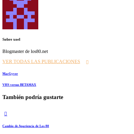
Sobre xoel
Blogmaster de los80.net
VER TODAS LAS PUBLICACIONES
Navegación
Prev
MacGyver
de
Siguiente
VHS versus BETAMAX
entradas
También podría gustarte
Cambio de Apariencia de Los 80