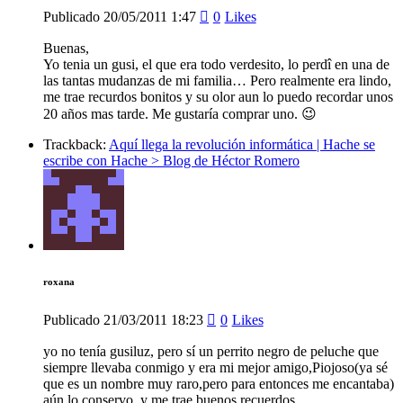
Publicado
20/05/2011
1:47
0
Likes
Buenas,
Yo tenia un gusi, el que era todo verdesito, lo perdî en una de
las tantas mudanzas de mi familia… Pero realmente era lindo,
me trae recurdos bonitos y su olor aun lo puedo recordar unos
20 años mas tarde. Me gustaría comprar uno. 😉
Trackback:
Aquí llega la revolución informática | Hache se
escribe con Hache > Blog de Héctor Romero
roxana
Publicado
21/03/2011
18:23
0
Likes
yo no tenía gusiluz, pero sí un perrito negro de peluche que
siempre llevaba conmigo y era mi mejor amigo,Piojoso(ya sé
que es un nombre muy raro,pero para entonces me encantaba)
aún lo conservo, y me trae buenos recuerdos