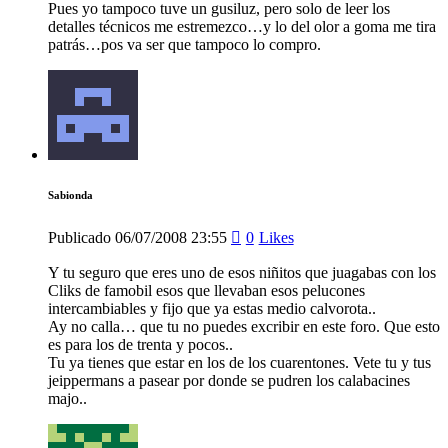
Pues yo tampoco tuve un gusiluz, pero solo de leer los
detalles técnicos me estremezco…y lo del olor a goma me tira
patrás…pos va ser que tampoco lo compro.
Sabionda
Publicado
06/07/2008
23:55
0
Likes
Y tu seguro que eres uno de esos niñitos que juagabas con los
Cliks de famobil esos que llevaban esos pelucones
intercambiables y fijo que ya estas medio calvorota..
Ay no calla… que tu no puedes excribir en este foro. Que esto
es para los de trenta y pocos..
Tu ya tienes que estar en los de los cuarentones. Vete tu y tus
jeippermans a pasear por donde se pudren los calabacines
majo..