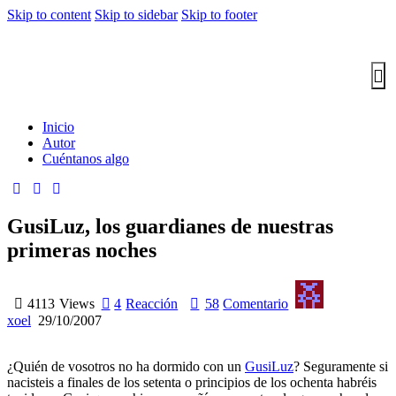
Skip to content
Skip to sidebar
Skip to footer
Inicio
Autor
Cuéntanos algo
GusiLuz, los guardianes de nuestras
primeras noches
4113
Views
4
Reacción
58
Comentario
xoel
29/10/2007
¿Quién de vosotros no ha dormido con un
GusiLuz
? Seguramente si
nacisteis a finales de los setenta o principios de los ochenta habréis