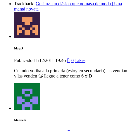
Trackback:
Gusiluz, un clásico que no pasa de moda | Una
mamá novata
MagO
Publicado
11/12/2011
19:46
0
Likes
Cuando yo iba a la primaria (estoy en secundaria) las vendian
y las venden 🙂 llegue a tener como 6 x’D
Manuela