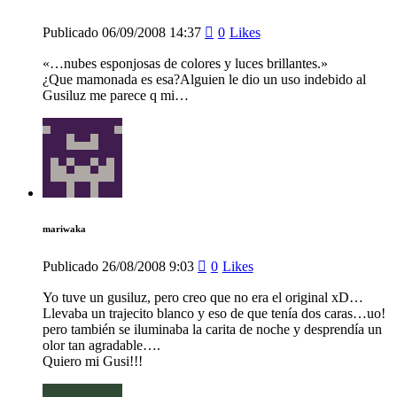
Publicado
06/09/2008
14:37
0
Likes
«…nubes esponjosas de colores y luces brillantes.»
¿Que mamonada es esa?Alguien le dio un uso indebido al
Gusiluz me parece q mi…
mariwaka
Publicado
26/08/2008
9:03
0
Likes
Yo tuve un gusiluz, pero creo que no era el original xD…
Llevaba un trajecito blanco y eso de que tenía dos caras…uo!
pero también se iluminaba la carita de noche y desprendía un
olor tan agradable….
Quiero mi Gusi!!!