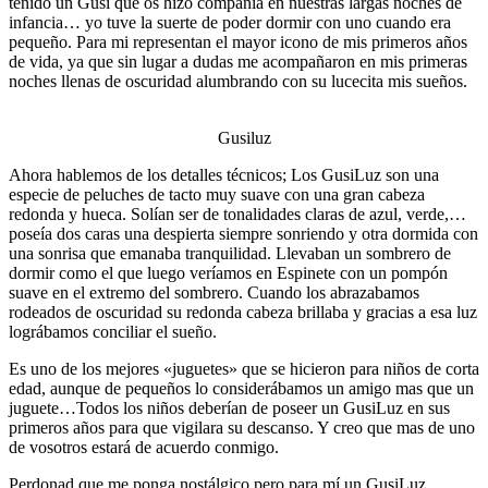
tenido un Gusi que os hizo compañía en nuestras largas noches de
infancia… yo tuve la suerte de poder dormir con uno cuando era
pequeño. Para mi representan el mayor icono de mis primeros años
de vida, ya que sin lugar a dudas me acompañaron en mis primeras
noches llenas de oscuridad alumbrando con su lucecita mis sueños.
Gusiluz
Ahora hablemos de los detalles técnicos; Los GusiLuz son una
especie de peluches de tacto muy suave con una gran cabeza
redonda y hueca. Solían ser de tonalidades claras de azul, verde,…
poseía dos caras una despierta siempre sonriendo y otra dormida con
una sonrisa que emanaba tranquilidad. Llevaban un sombrero de
dormir como el que luego veríamos en Espinete con un pompón
suave en el extremo del sombrero. Cuando los abrazabamos
rodeados de oscuridad su redonda cabeza brillaba y gracias a esa luz
lográbamos conciliar el sueño.
Es uno de los mejores «juguetes» que se hicieron para niños de corta
edad, aunque de pequeños lo considerábamos un amigo mas que un
juguete…Todos los niños deberían de poseer un GusiLuz en sus
primeros años para que vigilara su descanso. Y creo que mas de uno
de vosotros estará de acuerdo conmigo.
Perdonad que me ponga nostálgico pero para mí un GusiLuz