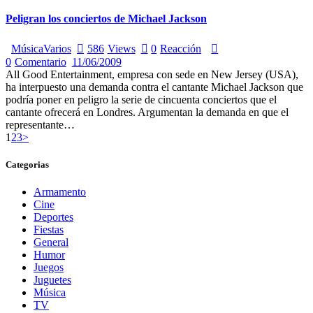
Peligran los conciertos de Michael Jackson
Música
Varios
586
Views
0
Reacción
0
Comentario
11/06/2009
All Good Entertainment, empresa con sede en New Jersey (USA),
ha interpuesto una demanda contra el cantante Michael Jackson que
podría poner en peligro la serie de cincuenta conciertos que el
cantante ofrecerá en Londres. Argumentan la demanda en que el
representante…
Paginación
Page
Page
Page
1
2
3
>
de
Categorias
entradas
Armamento
Cine
Deportes
Fiestas
General
Humor
Juegos
Juguetes
Música
TV