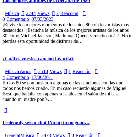
Los mejores álbumes de la década de 1980
Música
2744
Views
7
Reacción
0
Comentario
07/03/2023
¡Revive los mejores momentos de los años 80 con los artistas más
destacados! ¡Escucha la música de los mejores artistas de los años
80 como Michael Jackson, Madonna, Queen y muchos más! ¡No te
pierdas esta oportunidad de disfrutar de…
¿Cuál es vuestra canción favorita?
Música
Varios
2510
Views
1
Reacción
4
Comentario
17/06/2011
En los 80 se compusieron algunas de las canciones con las que
todos nos hemos criado. En mi caso recuerdo algunas de Miguel
Bosé que bailaba con apenas seis años en el salón de mi casa
cuando mi madre ponía…
I solemnly swear that I’m up to no good…
General
Música
2473
Views
0
Reacción