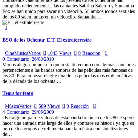
Los sueños calenturientos de los jóvenes de los ochenta se han
cumplido recientemente... las cantantes Sabrina Salerno y Samantha
Fox se han unido para sacar un videoclip. Sí, ambos iconos sexuales
de los 80 salen juntas en un videoclip. Samantha…
BSO de los Ochenta: E.T. El extraterrestre
Cine
Música
Varios
1043
Views
0
Reacción
0
Comentario
26/08/2010
Vamos alegrar un poco lo que resta de verano con algunas canciones
pertenecientes a las bandas sonoras de las películas más famosas de
los 80. Para empezar elegiré una de las películas más emblemáticas
de la década de los ochenta,…
Tears for fears
Música
Varios
589
Views
0
Reacción
4
Comentario
29/06/2009
Os traigo un par de videos de esta banda británica de los 80. Espero
hacer una entrada más larga de ellos y contaros su historia ya que es
uno de los grupos de referencia para la música con sintetizadores
de…