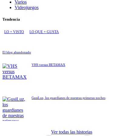
Varios
Videojuegos
Tendencia
LO + VISTO
LO QUE + GUSTA
El blog abandonado
VHS versus BETAMAX
GusiLuz, los guardianes de nuestras primeras noches
ET El
Ver todas las historias
extraterrestre