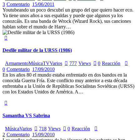
3
Comentario
15/06/2011
Youtubeando un poco descubrí un grupo del que quiero hacer eco.
Ya tiene unos años a sus espaldas y puede que algunos ya los
conozcáis. Es una banda de Wrock (Wizard Rock), sus canciones
hablan sobre el mundo de Harry…
Desfile militar de la URSS (1986)
Armamento
Música
TV
Varios
777
Views
0
Reacción
0
Comentario
17/09/2010
En los años 80 el mundo estaba enfrentado en dos bandos en la
conocida Guerra Fría. Este conflicto muy anterior a esta década
enfrentaba a la Unión de Repúblicas Socialistas Soviéticas (URSS)
con los Estados Unidos de América. A…
Samantha VS Sabrina
Música
Varios
718
Views
0
Reacción
2
Comentario
15/09/2010