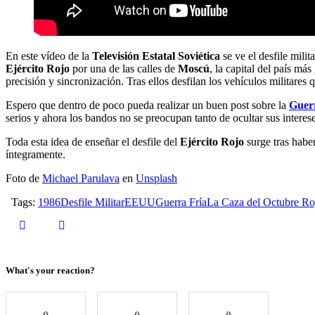
En este vídeo de la
Televisión Estatal Soviética
se ve el desfile milit
Ejército Rojo
por una de las calles de
Moscú
, la capital del país má
precisión y sincronización. Tras ellos desfilan los vehículos militares
Espero que dentro de poco pueda realizar un buen post sobre la
Guer
serios y ahora los bandos no se preocupan tanto de ocultar sus inter
Toda esta idea de enseñar el desfile del
Ejército Rojo
surge tras habe
íntegramente.
Foto de
Michael Parulava
en
Unsplash
Tags:
1986
Desfile Militar
EEUU
Guerra Fría
La Caza del Octubre Ro
What's your reaction?