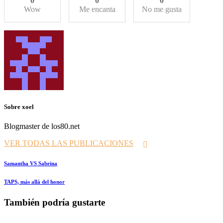
0
0
0
Wow
Me encanta
No me gusta
Sobre xoel
Blogmaster de los80.net
VER TODAS LAS PUBLICACIONES
Navegación
Prev
Samantha VS Sabrina
de
Siguiente
TAPS, más allá del honor
entradas
También podría gustarte