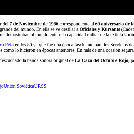
ar del
7 de Noviembre de 1986
correspondiente al
69 aniversario de l
s grande del mundo. En ella se ve desfilar a
Oficiales
y
Kursants
(Cadete
 que demostraban al mundo entero la capacidad militar de la extinta
Unió
ra Fría
en los 80 ya que fue una época fascinante para los Servicios de 
eses como lo hicieron en épocas anteriores. En más de una ocasión segu
r escuchado la banda sonora original de
La Caza del Octubre Rojo,
p
jo
Unión Soviética
URSS