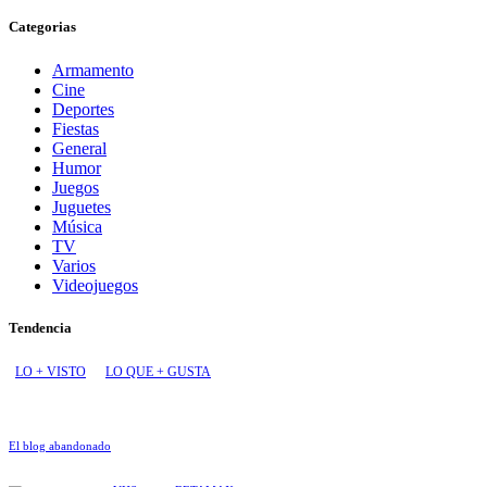
Categorias
Armamento
Cine
Deportes
Fiestas
General
Humor
Juegos
Juguetes
Música
TV
Varios
Videojuegos
Tendencia
LO + VISTO
LO QUE + GUSTA
El blog abandonado