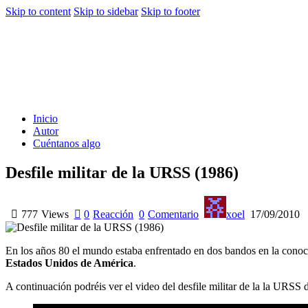
Skip to content
Skip to sidebar
Skip to footer
Inicio
Autor
Cuéntanos algo
Desfile militar de la URSS (1986)
777
Views
0
Reacción
0
Comentario
xoel
17/09/2010
En los años 80 el mundo estaba enfrentado en dos bandos en la cono
Estados Unidos de América
.
A continuación podréis ver el video del desfile militar de la la URSS 