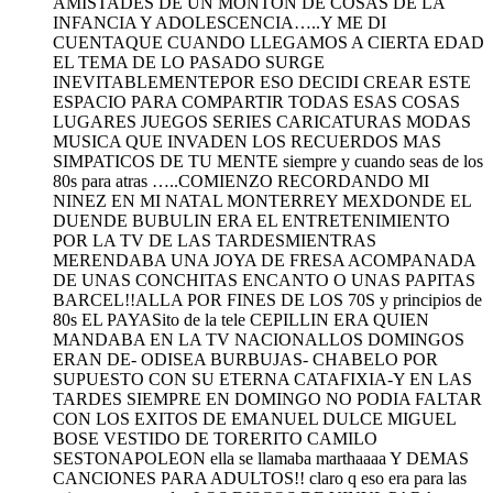
AMISTADES DE UN MONTON DE COSAS DE LA
INFANCIA Y ADOLESCENCIA…..Y ME DI
CUENTAQUE CUANDO LLEGAMOS A CIERTA EDAD
EL TEMA DE LO PASADO SURGE
INEVITABLEMENTEPOR ESO DECIDI CREAR ESTE
ESPACIO PARA COMPARTIR TODAS ESAS COSAS
LUGARES JUEGOS SERIES CARICATURAS MODAS
MUSICA QUE INVADEN LOS RECUERDOS MAS
SIMPATICOS DE TU MENTE siempre y cuando seas de los
80s para atras …..COMIENZO RECORDANDO MI
NINEZ EN MI NATAL MONTERREY MEXDONDE EL
DUENDE BUBULIN ERA EL ENTRETENIMIENTO
POR LA TV DE LAS TARDESMIENTRAS
MERENDABA UNA JOYA DE FRESA ACOMPANADA
DE UNAS CONCHITAS ENCANTO O UNAS PAPITAS
BARCEL!!ALLA POR FINES DE LOS 70S y principios de
80s EL PAYASito de la tele CEPILLIN ERA QUIEN
MANDABA EN LA TV NACIONALLOS DOMINGOS
ERAN DE- ODISEA BURBUJAS- CHABELO POR
SUPUESTO CON SU ETERNA CATAFIXIA-Y EN LAS
TARDES SIEMPRE EN DOMINGO NO PODIA FALTAR
CON LOS EXITOS DE EMANUEL DULCE MIGUEL
BOSE VESTIDO DE TORERITO CAMILO
SESTONAPOLEON ella se llamaba marthaaaa Y DEMAS
CANCIONES PARA ADULTOS!! claro q eso era para las