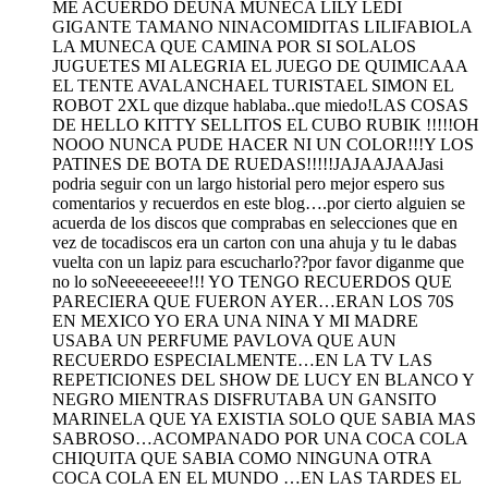
ME ACUERDO DEUNA MUNECA LILY LEDI
GIGANTE TAMANO NINACOMIDITAS LILIFABIOLA
LA MUNECA QUE CAMINA POR SI SOLALOS
JUGUETES MI ALEGRIA EL JUEGO DE QUIMICAAA
EL TENTE AVALANCHAEL TURISTAEL SIMON EL
ROBOT 2XL que dizque hablaba..que miedo!LAS COSAS
DE HELLO KITTY SELLITOS EL CUBO RUBIK !!!!!OH
NOOO NUNCA PUDE HACER NI UN COLOR!!!Y LOS
PATINES DE BOTA DE RUEDAS!!!!!JAJAAJAAJasi
podria seguir con un largo historial pero mejor espero sus
comentarios y recuerdos en este blog….por cierto alguien se
acuerda de los discos que comprabas en selecciones que en
vez de tocadiscos era un carton con una ahuja y tu le dabas
vuelta con un lapiz para escucharlo??por favor diganme que
no lo soNeeeeeeeee!!! YO TENGO RECUERDOS QUE
PARECIERA QUE FUERON AYER…ERAN LOS 70S
EN MEXICO YO ERA UNA NINA Y MI MADRE
USABA UN PERFUME PAVLOVA QUE AUN
RECUERDO ESPECIALMENTE…EN LA TV LAS
REPETICIONES DEL SHOW DE LUCY EN BLANCO Y
NEGRO MIENTRAS DISFRUTABA UN GANSITO
MARINELA QUE YA EXISTIA SOLO QUE SABIA MAS
SABROSO…ACOMPANADO POR UNA COCA COLA
CHIQUITA QUE SABIA COMO NINGUNA OTRA
COCA COLA EN EL MUNDO …EN LAS TARDES EL