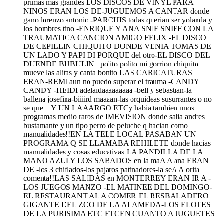
primas mas grandes LOS DISCOS DE VINYL PARA
NINOS ERAN LOS DE-JUGUEMOS A CANTAR donde
gano lorenzo antonio -PARCHIS todas querian ser yolanda y
los hombres tino -ENRIQUE Y ANA SNIF SNIFF CON LA
TRAUMATICA CANCION AMIGO FELIX -EL DISCO
DE CEPILLIN CHIQUITO DONDE VENIA TOMAS DE
UN LADO Y PAPI DI PORQUE del otro-EL DISCO DEL
DUENDE BUBULIN ..polito polito mi gorrion chiquito..
mueve las alitas y canta bonito LAS CARICATURAS
ERAN-REMI aun no puedo superar el trauma -CANDY
CANDY -HEIDI adelaidaaaaaaaaa -bell y sebastian-la
ballena josefina-biiiird maaaan-las orquideas susurrantes o no
se que…Y UN LAAARGO ETCy habia tambien unos
programas medio raros de IMEVISION donde salia andres
bustamante y un tipo perro de peluche q hacian como
manualidades!!EN LA TELE LOCAL PASABAN UN
PROGRAMA Q SE LLAMABA REHILETE donde hacias
manualidades y cosas educativas-LA PANDILLA DE LA
MANO AZULY LOS SABADOS en la maA A ana ERAN
DE -los 3 chiflados-los pajaros patinadores-la seA A orita
comenta!!LAS SALIDAS en MONTERREY ERAN IR A -
LOS JUEGOS MANZO -EL MATINEE DEL DOMINGO-
EL RESTAURANT AL A COMER-EL RESBALADERO
GIGANTE DEL ZOO DE LA ALAMEDA-LOS ELOTES
DE LA PURISIMA ETC ETCEN CUANTO A JUGUETES