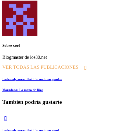
Sobre xoel
Blogmaster de los80.net
VER TODAS LAS PUBLICACIONES
Navegación
Prev
I solemnly swear that I’m up to no good…
de
Siguiente
Maradona: La mano de Dios
entradas
También podría gustarte
I solemnly swear that I’m up to no good…