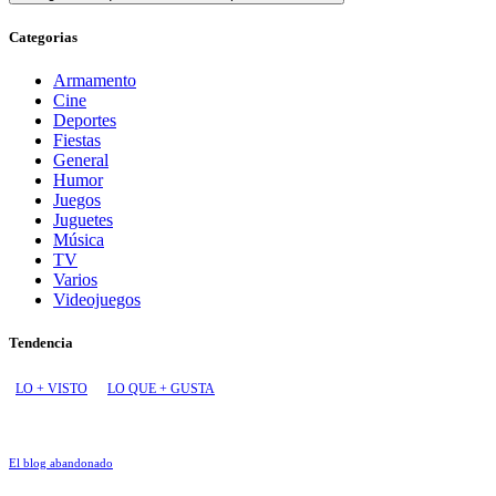
Categorias
Armamento
Cine
Deportes
Fiestas
General
Humor
Juegos
Juguetes
Música
TV
Varios
Videojuegos
Tendencia
LO + VISTO
LO QUE + GUSTA
El blog abandonado