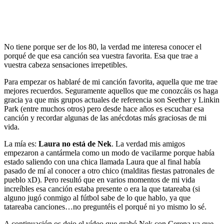
No tiene porque ser de los 80, la verdad me interesa conocer el
porqué de que esa canción sea vuestra favorita. Esa que trae a
vuestra cabeza sensaciones irrepetibles.
Para empezar os hablaré de mi canción favorita, aquella que me trae
mejores recuerdos. Seguramente aquellos que me conozcáis os haga
gracia ya que mis grupos actuales de referencia son Seether y Linkin
Park (entre muchos otros) pero desde hace años es escuchar esa
canción y recordar algunas de las anécdotas más graciosas de mi
vida.
La mía es:
Laura no está de Nek
. La verdad mis amigos
empezaron a cantármela como un modo de vacilarme porque había
estado saliendo con una chica llamada Laura que al final había
pasado de mí al conocer a otro chico (malditas fiestas patronales de
pueblo xD). Pero resultó que en varios momentos de mi vida
increíbles esa canción estaba presente o era la que tatareaba (si
alguno jugó conmigo al fútbol sabe de lo que hablo, ya que
tatareaba canciones…no preguntéis el porqué ni yo mismo lo sé.
A continuación os dejo el vídeo que grabó Nek con Cerena ya que