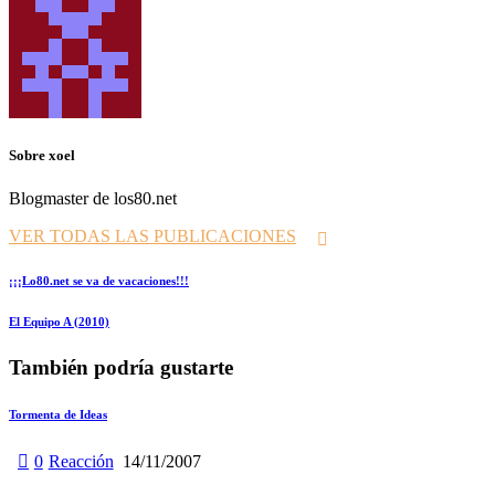
Sobre xoel
Blogmaster de los80.net
VER TODAS LAS PUBLICACIONES
Navegación
Prev
¡¡¡Lo80.net se va de vacaciones!!!
de
Siguiente
El Equipo A (2010)
entradas
También podría gustarte
Tormenta de Ideas
0
Reacción
14/11/2007