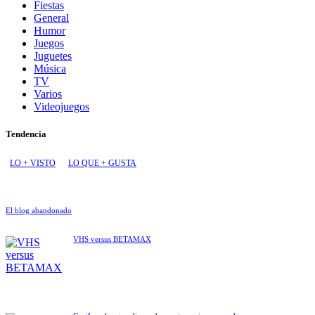
Fiestas
General
Humor
Juegos
Juguetes
Música
TV
Varios
Videojuegos
Tendencia
LO + VISTO
LO QUE + GUSTA
El blog abandonado
VHS versus BETAMAX