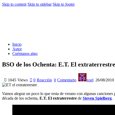
Skip to content
Skip to sidebar
Skip to footer
Inicio
Autor
Cuéntanos algo
BSO de los Ochenta: E.T. El extraterrestr
1045
Views
0
Reacción
0
Comentario
xoel
26/08/2010
Vamos alegrar un poco lo que resta de verano con algunas canciones pe
década de los ochenta,
E.T. El extraterrestre
de
Steven Spielberg
.