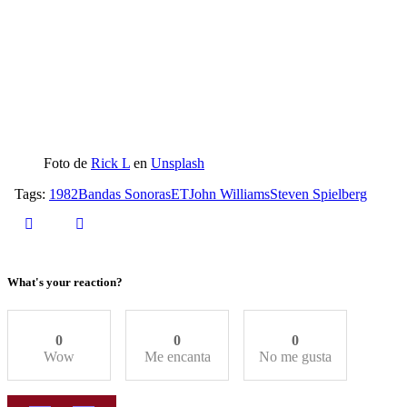
Foto de
Rick L
en
Unsplash
Tags:
1982
Bandas Sonoras
ET
John Williams
Steven Spielberg
What's your reaction?
0
0
0
Wow
Me encanta
No me gusta