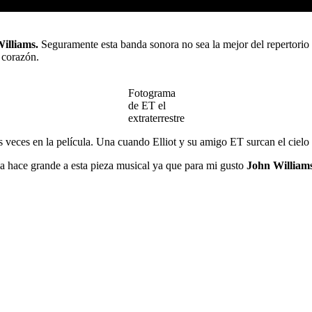
illiams.
Seguramente esta banda sonora no sea la mejor del repertorio d
l corazón.
Fotograma
de ET el
extraterrestre
s veces en la película. Una cuando Elliot y su amigo ET surcan el cielo baj
la hace grande a esta pieza musical ya que para mi gusto
John William