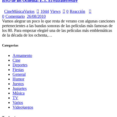
BSO de los Ochenta: E.T. El extraterrestre
Cine
Música
Varios
1044
Views
0
Reacción
0
Comentario
26/08/2010
Vamos alegrar un poco lo que resta de verano con algunas canciones
pertenecientes a las bandas sonoras de las películas más famosas de
los 80. Para empezar elegiré una de las películas más emblemáticas
de la década de los ochenta,…
Categorias
Armamento
Cine
Deportes
Fiestas
General
Humor
Juegos
Juguetes
Música
TV
Varios
Videojuegos