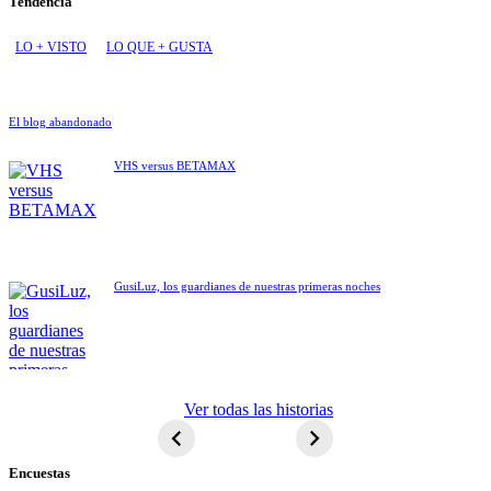
Tendencia
LO + VISTO
LO QUE + GUSTA
El blog abandonado
VHS versus BETAMAX
GusiLuz, los guardianes de nuestras primeras noches
ET El
Ver todas las historias
extraterrestre
Encuestas