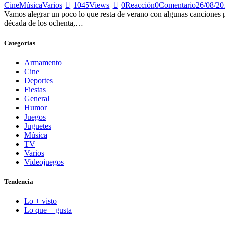
Cine
Música
Varios
1045
Views
0
Reacción
0
Comentario
26/08/20
Vamos alegrar un poco lo que resta de verano con algunas canciones pe
década de los ochenta,…
Categorias
Armamento
Cine
Deportes
Fiestas
General
Humor
Juegos
Juguetes
Música
TV
Varios
Videojuegos
Tendencia
Lo + visto
Lo que + gusta