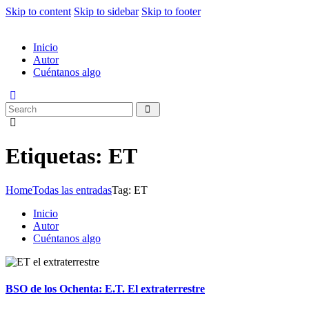
Skip to content
Skip to sidebar
Skip to footer
Inicio
Autor
Cuéntanos algo
Etiquetas: ET
Home
Todas las entradas
Tag: ET
Inicio
Autor
Cuéntanos algo
BSO de los Ochenta: E.T. El extraterrestre