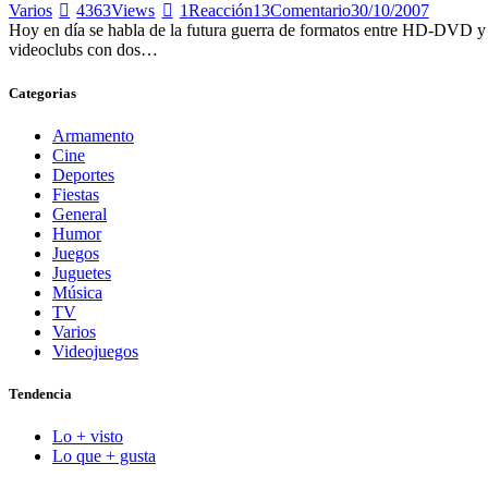
Varios
4363
Views
1
Reacción
13
Comentario
30/10/2007
Hoy en día se habla de la futura guerra de formatos entre HD-DVD y B
videoclubs con dos…
Categorias
Armamento
Cine
Deportes
Fiestas
General
Humor
Juegos
Juguetes
Música
TV
Varios
Videojuegos
Tendencia
Lo + visto
Lo que + gusta