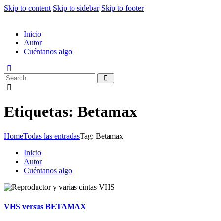
Skip to content
Skip to sidebar
Skip to footer
Inicio
Autor
Cuéntanos algo
Etiquetas: Betamax
Home
Todas las entradas
Tag: Betamax
Inicio
Autor
Cuéntanos algo
VHS versus BETAMAX