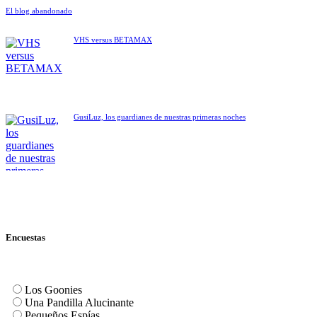
El blog abandonado
VHS versus BETAMAX
GusiLuz, los guardianes de nuestras primeras noches
Encuestas
Los Goonies
Una Pandilla Alucinante
Pequeños Espías