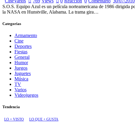
Cine
Varios
769
Views
0
Reacción
0
Comentario
30/07/2010
S.O.S. Equipo Azul es un película norteamericana de 1986 dirigida po
la NASA en Hunstville, Alabama. La trama gira…
Categorias
Armamento
Cine
Deportes
Fiestas
General
Humor
Juegos
Juguetes
Música
TV
Varios
Videojuegos
Tendencia
LO + VISTO
LO QUE + GUSTA