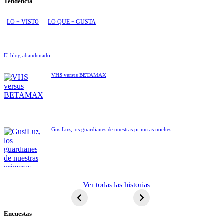
Tendencia
LO + VISTO
LO QUE + GUSTA
El blog abandonado
VHS versus BETAMAX
GusiLuz, los guardianes de nuestras primeras noches
ET El
Ver todas las historias
extraterrestre
Encuestas