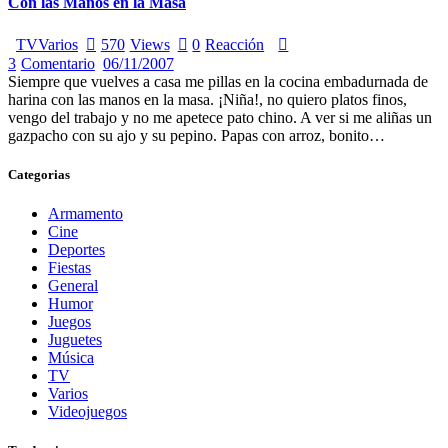
Con las Manos en la Masa
TV
Varios
570
Views
0
Reacción
3
Comentario
06/11/2007
Siempre que vuelves a casa me pillas en la cocina embadurnada de
harina con las manos en la masa. ¡Niña!, no quiero platos finos,
vengo del trabajo y no me apetece pato chino. A ver si me aliñas un
gazpacho con su ajo y su pepino. Papas con arroz, bonito…
Categorias
Armamento
Cine
Deportes
Fiestas
General
Humor
Juegos
Juguetes
Música
TV
Varios
Videojuegos