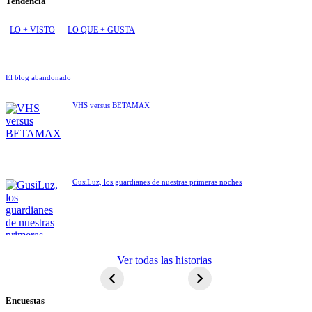
Tendencia
LO + VISTO
LO QUE + GUSTA
El blog abandonado
VHS versus BETAMAX
GusiLuz, los guardianes de nuestras primeras noches
ET El
Ver todas las historias
extraterrestre
Encuestas