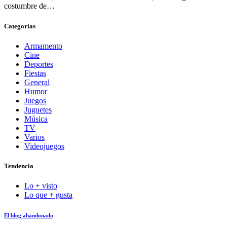
costumbre de…
Categorias
Armamento
Cine
Deportes
Fiestas
General
Humor
Juegos
Juguetes
Música
TV
Varios
Videojuegos
Tendencia
Lo + visto
Lo que + gusta
El blog abandonado