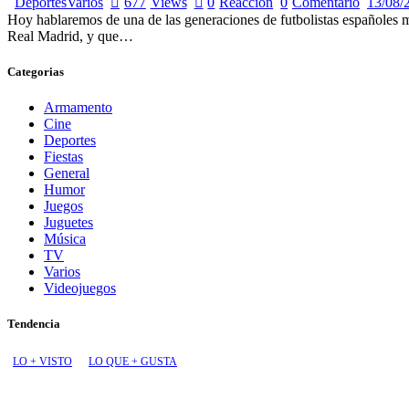
Deportes
Varios
677
Views
0
Reacción
0
Comentario
13/08/
Hoy hablaremos de una de las generaciones de futbolistas españoles más 
Real Madrid, y que…
Categorias
Armamento
Cine
Deportes
Fiestas
General
Humor
Juegos
Juguetes
Música
TV
Varios
Videojuegos
Tendencia
LO + VISTO
LO QUE + GUSTA