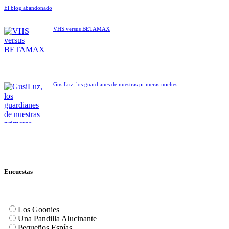
El blog abandonado
VHS versus BETAMAX
GusiLuz, los guardianes de nuestras primeras noches
Encuestas
Los Goonies
Una Pandilla Alucinante
Pequeños Espías