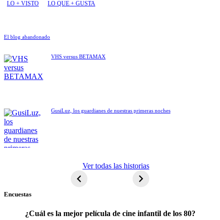
LO + VISTO
LO QUE + GUSTA
El blog abandonado
VHS versus BETAMAX
GusiLuz, los guardianes de nuestras primeras noches
ET El
Ver todas las historias
extraterrestre
Encuestas
¿Cuál es la mejor película de cine infantil de los 80?