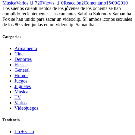
Música
Varios
720
Views
0
Reacción
2
Comentario
15/09/2010
Los sueños calenturientos de los jóvenes de los ochenta se han
cumplido recientemente... las cantantes Sabrina Salerno y Samantha
Fox se han unido para sacar un videoclip. Sí, ambos iconos sexuales
de los 80 salen juntas en un videoclip. Samantha…
Categorias
Armamento
Cine
Deportes
Fiestas
General
Humor
Juegos
Juguetes
Música
TV
Varios
Videojuegos
Tendencia
Lo + visto