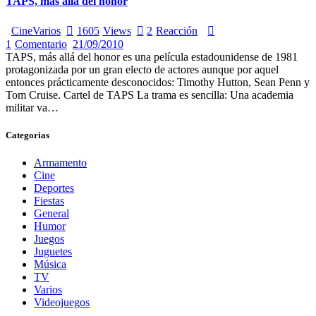
TAPS, más allá del honor
Cine
Varios
1605
Views
2
Reacción
1
Comentario
21/09/2010
TAPS, más allá del honor es una película estadounidense de 1981
protagonizada por un gran electo de actores aunque por aquel
entonces prácticamente desconocidos: Timothy Hutton, Sean Penn y
Tom Cruise. Cartel de TAPS La trama es sencilla: Una academia
militar va…
Categorias
Armamento
Cine
Deportes
Fiestas
General
Humor
Juegos
Juguetes
Música
TV
Varios
Videojuegos