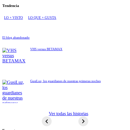
Tendencia
LO + VISTO
LO QUE + GUSTA
El blog abandonado
VHS versus BETAMAX
GusiLuz, los guardianes de nuestras primeras noches
ET El
Ver todas las historias
extraterrestre