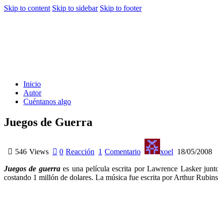
Skip to content
Skip to sidebar
Skip to footer
Inicio
Autor
Cuéntanos algo
Juegos de Guerra
546
Views
0
Reacción
1
Comentario
xoel
18/05/2008
Juegos de guerra
es una película escrita por Lawrence Lasker jun
costando 1 millón de dolares. La música fue escrita por Arthur Rubins