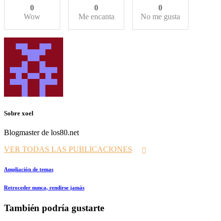
0
0
0
Wow
Me encanta
No me gusta
Sobre xoel
Blogmaster de los80.net
VER TODAS LAS PUBLICACIONES
Navegación
Prev
Ampliación de temas
de
Siguiente
Retroceder nunca, rendirse jamás
entradas
También podría gustarte