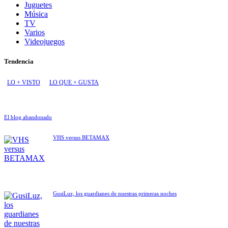
Juguetes
Música
TV
Varios
Videojuegos
Tendencia
LO + VISTO
LO QUE + GUSTA
El blog abandonado
VHS versus BETAMAX
GusiLuz, los guardianes de nuestras primeras noches