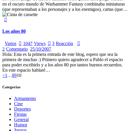
en el oscuro mundo de Warhammer Fantasy combinaba miniaturas
(que representaban a los personajes y a los enemigos), cartas (que…
Los años 80
Varios
1047
Views
3
Reacción
2
Comentario
25/10/2007
Hola: Esta es la primera entrada de este blog, espero que sea la
primera de muchas :) Primero quiero agradecer a Pablo el espacio
para poder escribirlo y a los años 80 por tantos buenos recuerdos.
En este espacio hablaré…
Paginación
Page
Page
Page
Page
<
1
…
8
9
10
de
Categorias
entradas
Armamento
Cine
Deportes
Fiestas
General
Humor
Juegos