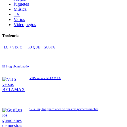
Juguetes
Música
TV
Varios
Videojuegos
Tendencia
LO + VISTO
LO QUE + GUSTA
El blog abandonado
VHS versus BETAMAX
GusiLuz, los guardianes de nuestras primeras noches