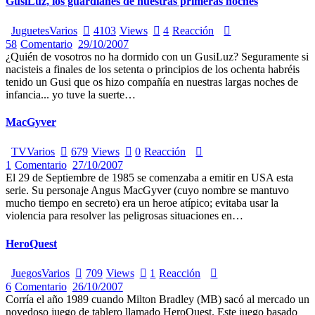
GusiLuz, los guardianes de nuestras primeras noches
Juguetes
Varios
4103
Views
4
Reacción
58
Comentario
29/10/2007
¿Quién de vosotros no ha dormido con un GusiLuz? Seguramente si
nacisteis a finales de los setenta o principios de los ochenta habréis
tenido un Gusi que os hizo compañía en nuestras largas noches de
infancia... yo tuve la suerte…
MacGyver
TV
Varios
679
Views
0
Reacción
1
Comentario
27/10/2007
El 29 de Septiembre de 1985 se comenzaba a emitir en USA esta
serie. Su personaje Angus MacGyver (cuyo nombre se mantuvo
mucho tiempo en secreto) era un heroe atípico; evitaba usar la
violencia para resolver las peligrosas situaciones en…
HeroQuest
Juegos
Varios
709
Views
1
Reacción
6
Comentario
26/10/2007
Corría el año 1989 cuando Milton Bradley (MB) sacó al mercado un
novedoso juego de tablero llamado HeroQuest. Este juego basado