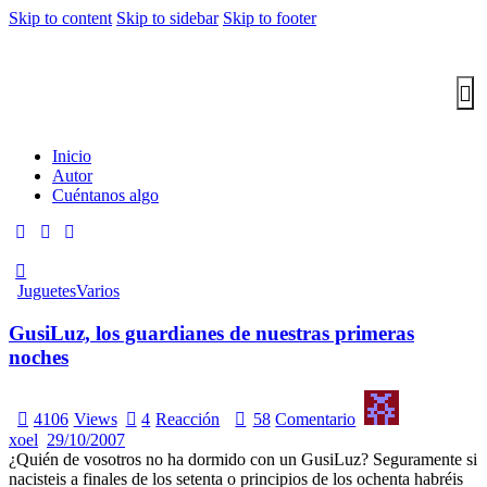
Skip to content
Skip to sidebar
Skip to footer
Inicio
Autor
Cuéntanos algo
Juguetes
Varios
GusiLuz, los guardianes de nuestras primeras
noches
4106
Views
4
Reacción
58
Comentario
xoel
29/10/2007
¿Quién de vosotros no ha dormido con un GusiLuz? Seguramente si
nacisteis a finales de los setenta o principios de los ochenta habréis