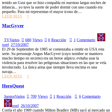
tenido un Gusi que os hizo compañía en nuestras largas noches de
infancia... yo tuve la suerte de poder dormir con uno cuando era
pequeño. Para mi representan el mayor icono de…
LEER MÁS
MacGyver
TV
Varios
680
Views
0
Reacción
1
Comentario
xoel
27/10/2007
El 29 de Septiembre de 1985 se comenzaba a emitir en USA esta
serie. Su personaje Angus MacGyver (cuyo nombre se mantuvo
mucho tiempo en secreto) era un heroe atípico; evitaba usar la
violencia para resolver las peligrosas situaciones en las que se veía
involucrado. La única arma que siempre lleva encima es una
navaja…
LEER MÁS
HeroQuest
Juegos
Varios
709
Views
1
Reacción
6
Comentario
xoel
26/10/2007
Corría el año 1989 cuando Milton Bradley (MB) sacó al mercado un