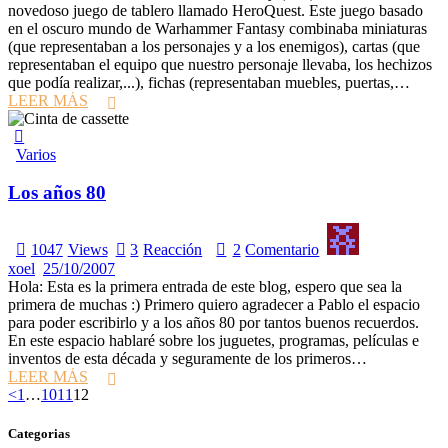
novedoso juego de tablero llamado HeroQuest. Este juego basado
en el oscuro mundo de Warhammer Fantasy combinaba miniaturas
(que representaban a los personajes y a los enemigos), cartas (que
representaban el equipo que nuestro personaje llevaba, los hechizos
que podía realizar,...), fichas (representaban muebles, puertas,…
LEER MÁS
Varios
Los años 80
1047
Views
3
Reacción
2
Comentario
xoel
25/10/2007
Hola: Esta es la primera entrada de este blog, espero que sea la
primera de muchas :) Primero quiero agradecer a Pablo el espacio
para poder escribirlo y a los años 80 por tantos buenos recuerdos.
En este espacio hablaré sobre los juguetes, programas, películas e
inventos de esta década y seguramente de los primeros…
LEER MÁS
Paginación
Page
Page
Page
Page
<
1
…
10
11
12
de
Categorias