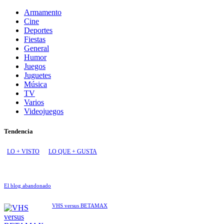
entradas
Armamento
Cine
Deportes
Fiestas
General
Humor
Juegos
Juguetes
Música
TV
Varios
Videojuegos
Tendencia
LO + VISTO
LO QUE + GUSTA
El blog abandonado
VHS versus BETAMAX