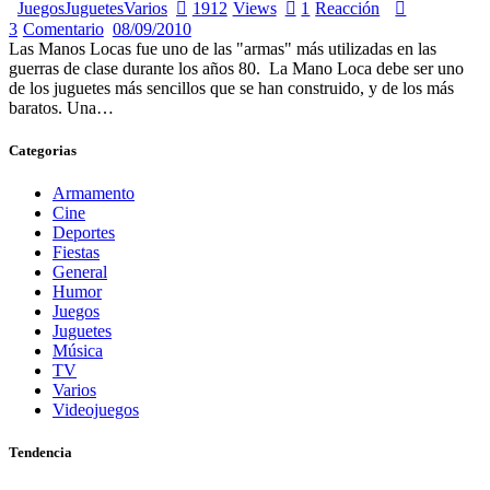
Juegos
Juguetes
Varios
1912
Views
1
Reacción
3
Comentario
08/09/2010
Las Manos Locas fue uno de las "armas" más utilizadas en las
guerras de clase durante los años 80. La Mano Loca debe ser uno
de los juguetes más sencillos que se han construido, y de los más
baratos. Una…
Categorias
Armamento
Cine
Deportes
Fiestas
General
Humor
Juegos
Juguetes
Música
TV
Varios
Videojuegos
Tendencia