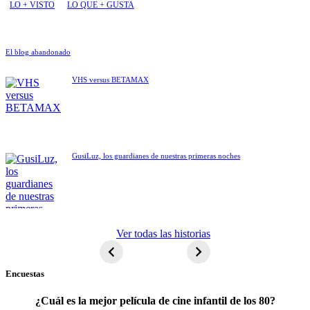
LO + VISTO
LO QUE + GUSTA
El blog abandonado
VHS versus BETAMAX
GusiLuz, los guardianes de nuestras primeras noches
ET El
Ver todas las historias
extraterrestre
Encuestas
¿Cuál es la mejor película de cine infantil de los 80?