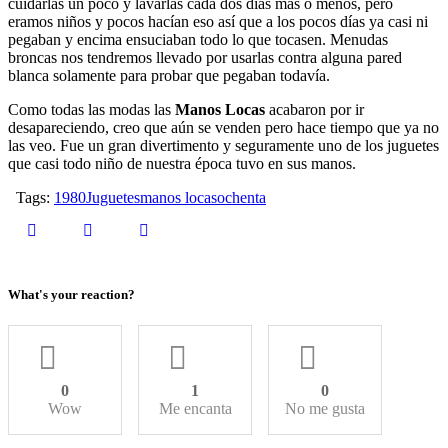
cuidarlas un poco y lavarlas cada dos días más o menos, pero
eramos niños y pocos hacían eso así que a los pocos días ya casi ni
pegaban y encima ensuciaban todo lo que tocasen. Menudas
broncas nos tendremos llevado por usarlas contra alguna pared
blanca solamente para probar que pegaban todavía.
Como todas las modas las
Manos Locas
acabaron por ir
desapareciendo, creo que aún se venden pero hace tiempo que ya no
las veo. Fue un gran divertimento y seguramente uno de los juguetes
que casi todo niño de nuestra época tuvo en sus manos.
Tags:
1980
Juguetes
manos locas
ochenta
What's your reaction?
0
1
0
Wow
Me encanta
No me gusta