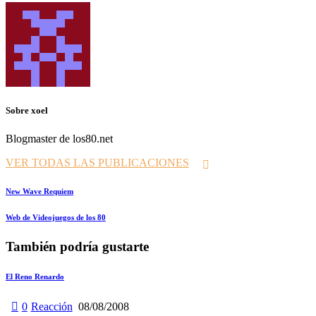
Sobre xoel
Blogmaster de los80.net
VER TODAS LAS PUBLICACIONES
Navegación
Prev
New Wave Requiem
de
Siguiente
Web de Videojuegos de los 80
entradas
También podría gustarte
El Reno Renardo
0
Reacción
08/08/2008