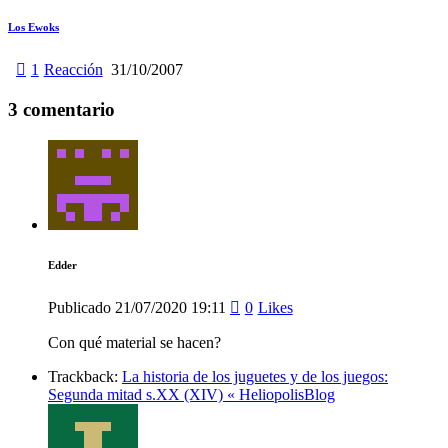
Los Ewoks
1
Reacción
31/10/2007
3 comentario
Edder
Publicado
21/07/2020
19:11
0
Likes
Con qué material se hacen?
Trackback:
La historia de los juguetes y de los juegos:
Segunda mitad s.XX (XIV) « HeliopolisBlog