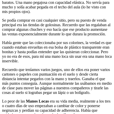
baratos. Una mano pegajosa con capacidad elástica. No servía para
mucho y solía acabar pegada en el techo del aula (lo he visto con
mis propios ojos).
Se podía comprar en casi cualquier sitio, pero su puesto de venda
principal era las tiendas de golosinas. Recuerdo que las regalaban al
comprar algunas chuches y eso hacía que ese producto aumentase
las ventas exponencialmente durante lo que durara la promoción.
Había gente que las coleccionaba por sus colorines, la verdad es que
cuando estaban envueltas en esa bolsa de plástico transparente eran
bonitas y hasta podías entender que las quisieran coleccionar. Pero
yo no era de esos, para mí una mano loca sin usar era una mano loca
inservible.
Recuerdo que teníamos varios juegos, uno de ellos era poner varios
cartones o papeles con puntuación en el suelo y desde cierta
distancia intentar pegarlos con la mano y traerlos. Ganaba el que
más puntos conseguía. Aunque normalmente las usábamos en medio
de clase para mover las páginas a nuestros compañeros y tirarle las
cosas al suelo si lograbas pegar un lápiz o un bolígrafo.
Lo peor de las
Manos Locas
era su vida media, realmente a los tres
o cuatro días de uso empezaban a cambiar de color y ponerse
negruzcas y perdían su capacidad de adherencia. Había que