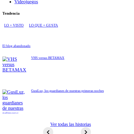
Videojuegos
Tendencia
LO + VISTO
LO QUE + GUSTA
El blog abandonado
VHS versus BETAMAX
GusiLuz, los guardianes de nuestras primeras noches
ET El
Ver todas las historias
extraterrestre