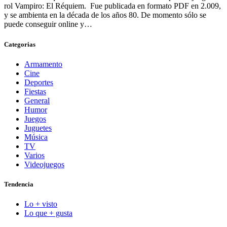
rol Vampiro: El Réquiem. Fue publicada en formato PDF en 2.009,
y se ambienta en la década de los años 80. De momento sólo se
puede conseguir online y…
Categorias
Armamento
Cine
Deportes
Fiestas
General
Humor
Juegos
Juguetes
Música
TV
Varios
Videojuegos
Tendencia
Lo + visto
Lo que + gusta