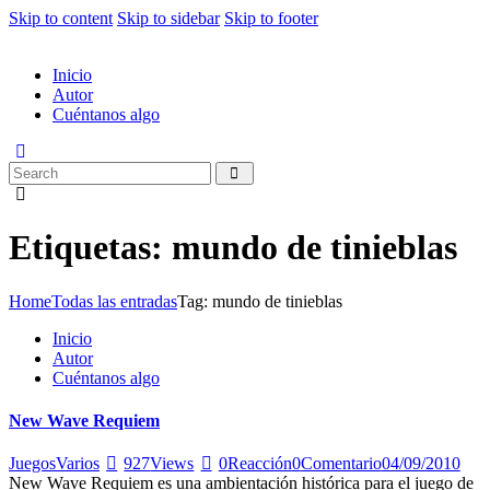
Skip to content
Skip to sidebar
Skip to footer
Inicio
Autor
Cuéntanos algo
Etiquetas: mundo de tinieblas
Home
Todas las entradas
Tag: mundo de tinieblas
Inicio
Autor
Cuéntanos algo
New Wave Requiem
Juegos
Varios
927
Views
0
Reacción
0
Comentario
04/09/2010
New Wave Requiem es una ambientación histórica para el juego de