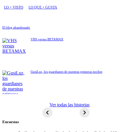
LO + VISTO
LO QUE + GUSTA
El blog abandonado
VHS versus BETAMAX
GusiLuz, los guardianes de nuestras primeras noches
ET El
Ver todas las historias
extraterrestre
Encuestas