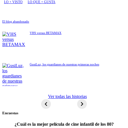
LO + VISTO
LO QUE + GUSTA
El blog abandonado
VHS versus BETAMAX
GusiLuz, los guardianes de nuestras primeras noches
ET El
Ver todas las historias
extraterrestre
Encuestas
¿Cuál es la mejor película de cine infantil de los 80?