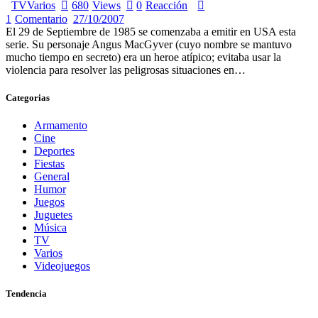
TV
Varios
680
Views
0
Reacción
1
Comentario
27/10/2007
El 29 de Septiembre de 1985 se comenzaba a emitir en USA esta
serie. Su personaje Angus MacGyver (cuyo nombre se mantuvo
mucho tiempo en secreto) era un heroe atípico; evitaba usar la
violencia para resolver las peligrosas situaciones en…
Categorias
Armamento
Cine
Deportes
Fiestas
General
Humor
Juegos
Juguetes
Música
TV
Varios
Videojuegos
Tendencia