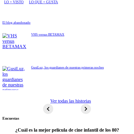
LO + VISTO
LO QUE + GUSTA
El blog abandonado
VHS versus BETAMAX
GusiLuz, los guardianes de nuestras primeras noches
ET El
Ver todas las historias
extraterrestre
Encuestas
¿Cuál es la mejor película de cine infantil de los 80?