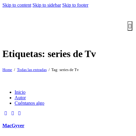
Skip to content
Skip to sidebar
Skip to footer
Etiquetas: series de Tv
Home
Todas las entradas
Tag: series de Tv
Inicio
Autor
Cuéntanos algo
MacGyver