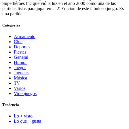
Superhéroes Inc que vió la luz en el año 2000 como una de las
partidas listas para jugar en la 2ª Edición de este fabuloso juego. Es
una partida…
Categorias
Armamento
Cine
Deportes
Fiestas
General
Humor
Juegos
Juguetes
Música
TV
Varios
Videojuegos
Tendencia
Lo + visto
Lo que + gusta