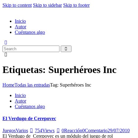
Skip to content
Skip to sidebar
Skip to footer
Inicio
Autor
Cuéntanos algo
Etiquetas: Superhéroes Inc
Home
Todas las entradas
Tag: Superhéroes Inc
Inicio
Autor
Cuéntanos algo
El Verdugo de Cerepovec
Juegos
Varios
754
Views
0
Reacción
0
Comentario
29/07/2010
El Verdugo de Cerepovec es un módulo del juego de rol