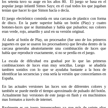
los setenta tuvo su auge en los años 80. El juego se basa en el
popular juego infantil Simos Says; en el cual todos los que jugaban
tenían que hacer lo que Simon hacía o decía.
El juego electrónico consistía en una carcasa de plastico con forma
de disco. En la parte superior había un botón (Play) y cuatro
botones-luces que se iluminaban y había que pulsarlos; sus colores
eran verde, rojo, amarillo y azul en su versión original.
Al darle al botón de Play, un procesador (fue uno de los primeros
juguetes en que se usaron los procesadores) que llevaba dentro de la
carcasa generaba aleatoriamente una combinación de luces que
había que reproducir exactamente, si no se perdía en el juego.
La escala de dificultad era gradual por lo que las primeras
combinaciones de luces eran muy sencillas. Luego se añadiría
tambien sonidos con lo que se ayudaba bastante a la hora de
identificar las secuencias y esta sería la versión que conoceríamos en
España.
En las actuales versiones las luces son de diferentes colores y
también se puede medir el tiempo aproximado de pulsado del botón.
Actualmente hay versiones de este juego en flash y en muchisimos
mas formatos a través de internet.
Realmente es un juego imperecedero ya que más de veinte años