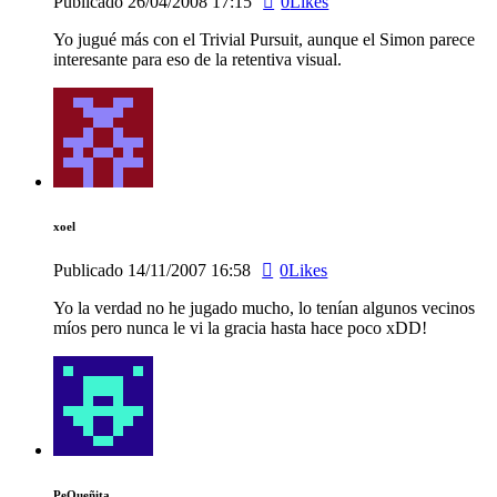
Publicado
26/04/2008
17:15
0
Likes
Yo jugué más con el Trivial Pursuit, aunque el Simon parece
interesante para eso de la retentiva visual.
xoel
Publicado
14/11/2007
16:58
0
Likes
Yo la verdad no he jugado mucho, lo tenían algunos vecinos
míos pero nunca le vi la gracia hasta hace poco xDD!
PeQueñita