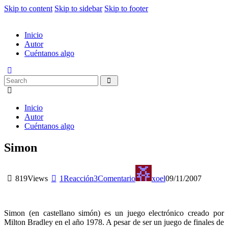
Skip to content
Skip to sidebar
Skip to footer
Inicio
Autor
Cuéntanos algo
Inicio
Autor
Cuéntanos algo
Simon
819
Views
1
Reacción
3
Comentario
xoel
09/11/2007
Simon (en castellano simón) es un juego electrónico creado por
Milton Bradley en el año 1978. A pesar de ser un juego de finales de