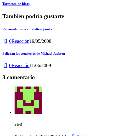
de
Siguiente
Tormenta de Ideas
entradas
También podría gustarte
Retroceder nunca, rendirse jamás
0
Reacción
19/05/2008
Peligran los conciertos de Michael Jackson
0
Reacción
11/06/2009
3 comentario
adri5