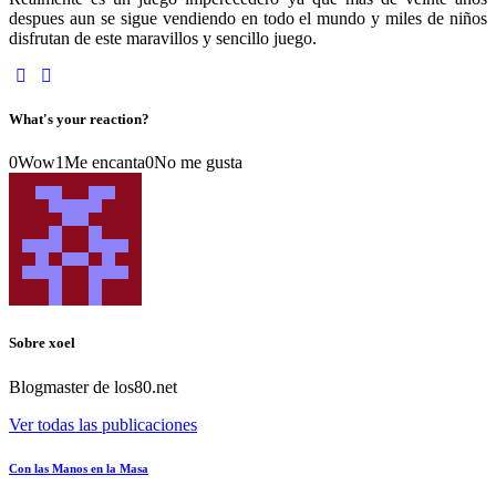
despues aun se sigue vendiendo en todo el mundo y miles de niños
disfrutan de este maravillos y sencillo juego.
What's your reaction?
0
Wow
1
Me encanta
0
No me gusta
Sobre xoel
Blogmaster de los80.net
Ver todas las publicaciones
Navegación
Prev
Con las Manos en la Masa