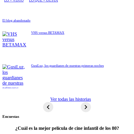
LO + VISTO
LO QUE + GUSTA
El blog abandonado
VHS versus BETAMAX
GusiLuz, los guardianes de nuestras primeras noches
ET El
Ver todas las historias
extraterrestre
Encuestas
¿Cuál es la mejor película de cine infantil de los 80?