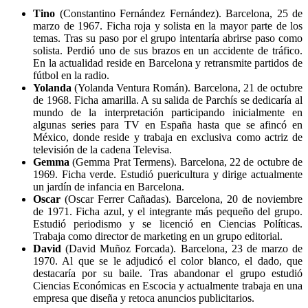
Tino
(Constantino Fernández Fernández). Barcelona, 25 de
marzo de 1967. Ficha roja y solista en la mayor parte de los
temas. Tras su paso por el grupo intentaría abrirse paso como
solista. Perdió uno de sus brazos en un accidente de tráfico.
En la actualidad reside en Barcelona y retransmite partidos de
fútbol en la radio.
Yolanda
(Yolanda Ventura Román). Barcelona, 21 de octubre
de 1968. Ficha amarilla. A su salida de Parchís se dedicaría al
mundo de la interpretación participando inicialmente en
algunas series para TV en España hasta que se afincó en
México, donde reside y trabaja en exclusiva como actriz de
televisión de la cadena Televisa.
Gemma
(Gemma Prat Termens). Barcelona, 22 de octubre de
1969. Ficha verde. Estudió puericultura y dirige actualmente
un jardín de infancia en Barcelona.
Oscar
(Oscar Ferrer Cañadas). Barcelona, 20 de noviembre
de 1971. Ficha azul, y el integrante más pequeño del grupo.
Estudió periodismo y se licenció en Ciencias Políticas.
Trabaja como director de marketing en un grupo editorial.
David
(David Muñoz Forcada). Barcelona, 23 de marzo de
1970. Al que se le adjudicó el color blanco, el dado, que
destacaría por su baile. Tras abandonar el grupo estudió
Ciencias Económicas en Escocia y actualmente trabaja en una
empresa que diseña y retoca anuncios publicitarios.