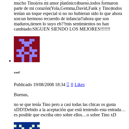
mucho Tino(era mi amor platónico)bueno,todos formaron
parte de mi corazón(Yola,Gemma,David,Fank y Tino)todos
tenían un toque especial si no no hubieran sido lo que ahora
son:un hermoso recuerdo de infancia!!ahora que son
maduros,tienen lo suyo eh??mis sentimientos no han
cambiado:SIGUEN SIENDO LOS MEJORES!!!!!!!
xoel
Publicado
19/08/2008
18:34
0
Likes
Buenas,
no se que tenía Tino pero a casi todas las chicas os gusta
xDD!Debido a la aceptación que está teniendo esta entrada…
es posible que escriba otro sobre ellos…o sobre Tino xD