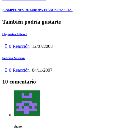
Navegación
de
Siguiente
¡CAMPEONES DE EUROPA 44 AÑOS DESPUES!
entradas
También podría gustarte
Opposites Attract
0
Reacción
12/07/2008
Sabrina Salerno
0
Reacción
04/11/2007
10 comentario
charo