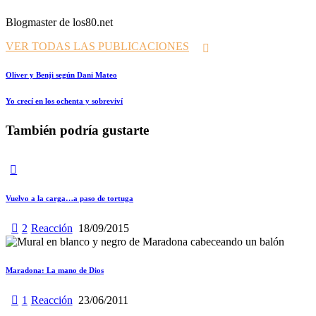
Blogmaster de los80.net
VER TODAS LAS PUBLICACIONES
Navegación
Prev
Oliver y Benji según Dani Mateo
de
Siguiente
Yo crecí en los ochenta y sobreviví
entradas
También podría gustarte
Vuelvo a la carga…a paso de tortuga
2
Reacción
18/09/2015
Maradona: La mano de Dios
1
Reacción
23/06/2011