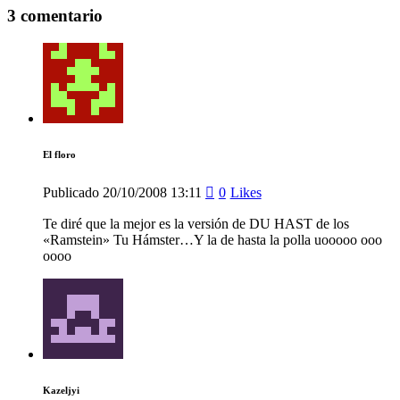
3 comentario
El floro
Publicado
20/10/2008
13:11
0
Likes
Te diré que la mejor es la versión de DU HAST de los
«Ramstein» Tu Hámster…Y la de hasta la polla uooooo ooo
oooo
Kazeljyi