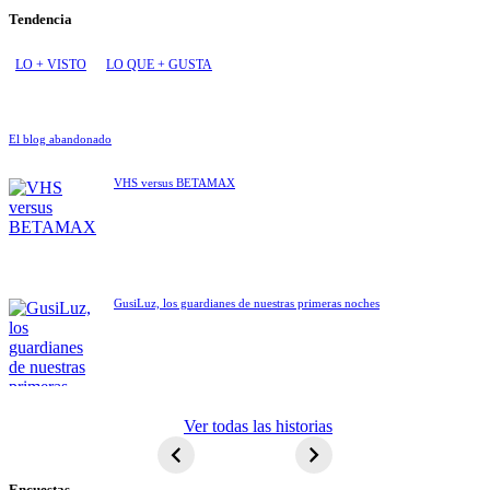
Tendencia
LO + VISTO
LO QUE + GUSTA
El blog abandonado
VHS versus BETAMAX
GusiLuz, los guardianes de nuestras primeras noches
ET El
Ver todas las historias
extraterrestre
Encuestas