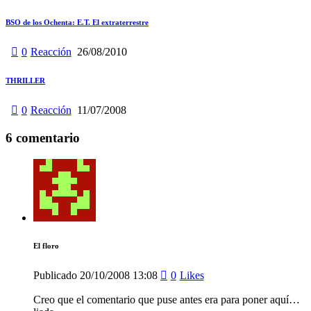
BSO de los Ochenta: E.T. El extraterrestre
0
Reacción
26/08/2010
THRILLER
0
Reacción
11/07/2008
6 comentario
El floro
Publicado
20/10/2008
13:08
0
Likes
Creo que el comentario que puse antes era para poner aquí…