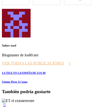
Sobre xoel
Blogmaster de los80.net
VER TODAS LAS PUBLICACIONES
Navegación
Prev
LA TELE EN LA ESPAÑA DE LOS 80
de
Siguiente
Gimme Hope Jo’anna
entradas
También podría gustarte