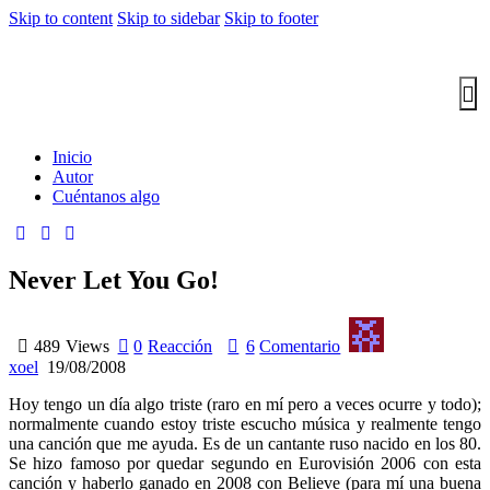
Skip to content
Skip to sidebar
Skip to footer
Inicio
Autor
Cuéntanos algo
Never Let You Go!
489
Views
0
Reacción
6
Comentario
xoel
19/08/2008
Hoy tengo un día algo triste (raro en mí pero a veces ocurre y todo);
normalmente cuando estoy triste escucho música y realmente tengo
una canción que me ayuda. Es de un cantante ruso nacido en los 80.
Se hizo famoso por quedar segundo en Eurovisión 2006 con esta
canción y haberlo ganado en 2008 con Believe (para mí una buena