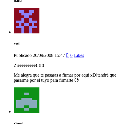
liada
xoel
Publicado
20/09/2008
15:47
0
Likes
Zieeeeeeeee!!!!!!
Me alegra que te pasaras a firmar por aquí xD!tendré que
pasarme por el tuyo para firmarte 🙂
Ziessel