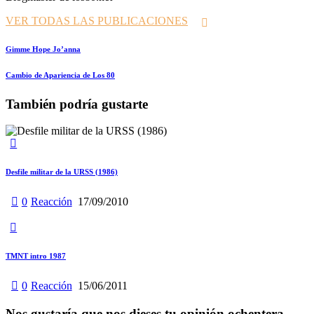
VER TODAS LAS PUBLICACIONES
Navegación
Prev
Gimme Hope Jo’anna
de
Siguiente
Cambio de Apariencia de Los 80
entradas
También podría gustarte
Desfile militar de la URSS (1986)
0
Reacción
17/09/2010
TMNT intro 1987
0
Reacción
15/06/2011
Nos gustaría que nos dieses tu opinión ochentera