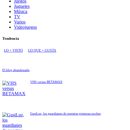
Juegos
Juguetes
Música
TV
Varios
Videojuegos
Tendencia
LO + VISTO
LO QUE + GUSTA
El blog abandonado
VHS versus BETAMAX
GusiLuz, los guardianes de nuestras primeras noches