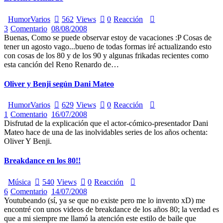
Humor
Varios
562
Views
0
Reacción
3
Comentario
08/08/2008
Buenas, Como se puede observar estoy de vacaciones :P Cosas de
tener un agosto vago...bueno de todas formas iré actualizando esto
con cosas de los 80 y de los 90 y algunas frikadas recientes como
esta canción del Reno Renardo de…
Oliver y Benji según Dani Mateo
Humor
Varios
629
Views
0
Reacción
1
Comentario
16/07/2008
Disfrutad de la explicación que el actor-cómico-presentador Dani
Mateo hace de una de las inolvidables series de los años ochenta:
Oliver Y Benji.
Breakdance en los 80!!
Música
540
Views
0
Reacción
6
Comentario
14/07/2008
Youtubeando (sí, ya se que no existe pero me lo invento xD) me
encontré con unos videos de breakdance de los años 80; la verdad es
que a mi siempre me llamó la atención este estilo de baile que