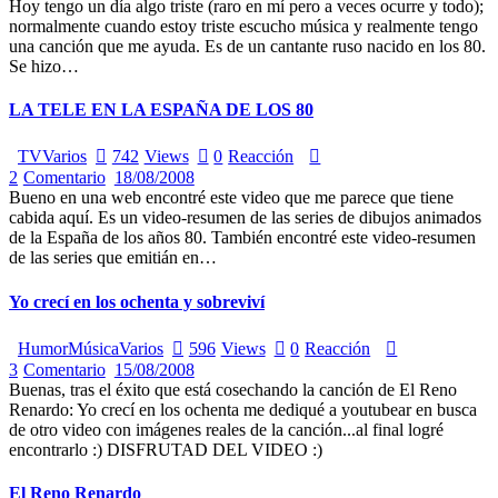
Hoy tengo un día algo triste (raro en mí pero a veces ocurre y todo);
normalmente cuando estoy triste escucho música y realmente tengo
una canción que me ayuda. Es de un cantante ruso nacido en los 80.
Se hizo…
LA TELE EN LA ESPAÑA DE LOS 80
TV
Varios
742
Views
0
Reacción
2
Comentario
18/08/2008
Bueno en una web encontré este video que me parece que tiene
cabida aquí. Es un video-resumen de las series de dibujos animados
de la España de los años 80. También encontré este video-resumen
de las series que emitián en…
Yo crecí en los ochenta y sobreviví
Humor
Música
Varios
596
Views
0
Reacción
3
Comentario
15/08/2008
Buenas, tras el éxito que está cosechando la canción de El Reno
Renardo: Yo crecí en los ochenta me dediqué a youtubear en busca
de otro video con imágenes reales de la canción...al final logré
encontrarlo :) DISFRUTAD DEL VIDEO :)
El Reno Renardo