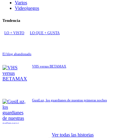
Varios
Videojuegos
Tendencia
LO + VISTO
LO QUE + GUSTA
El blog abandonado
VHS versus BETAMAX
GusiLuz, los guardianes de nuestras primeras noches
ET El
Ver todas las historias
extraterrestre