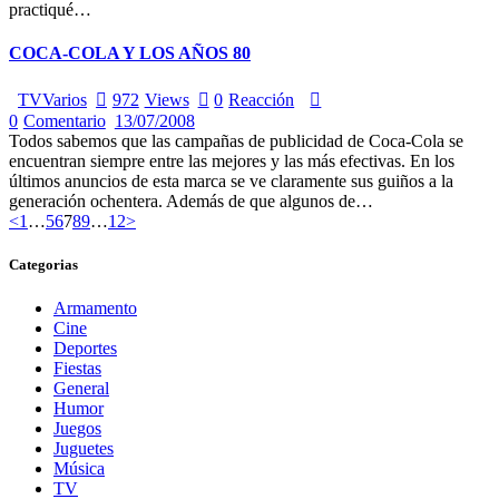
practiqué…
COCA-COLA Y LOS AÑOS 80
TV
Varios
972
Views
0
Reacción
0
Comentario
13/07/2008
Todos sabemos que las campañas de publicidad de Coca-Cola se
encuentran siempre entre las mejores y las más efectivas. En los
últimos anuncios de esta marca se ve claramente sus guiños a la
generación ochentera. Además de que algunos de…
Paginación
Page
Page
Page
Page
Page
Page
Page
<
1
…
5
6
7
8
9
…
12
>
de
Categorias
entradas
Armamento
Cine
Deportes
Fiestas
General
Humor
Juegos
Juguetes
Música
TV