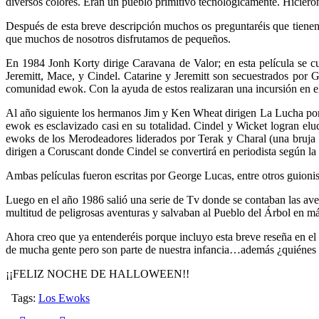
diversos colores. Eran un pueblo primitivo tecnológicamente. Hiciero
Después de esta breve descripción muchos os preguntaréis que tienen q
que muchos de nosotros disfrutamos de pequeños.
En 1984 Jonh Korty dirige Caravana de Valor; en esta película se cue
Jeremitt, Mace, y Cindel. Catarine y Jeremitt son secuestrados por
comunidad ewok. Con la ayuda de estos realizaran una incursión en el 
Al año siguiente los hermanos Jim y Ken Wheat dirigen La Lucha por 
ewok es esclavizado casi en su totalidad. Cindel y Wicket logran el
ewoks de los Merodeadores liderados por Terak y Charal (una bruja o
dirigen a Coruscant donde Cindel se convertirá en periodista según la
Ambas películas fueron escritas por George Lucas, entre otros guioni
Luego en el año 1986 salió una serie de Tv donde se contaban las ave
multitud de peligrosas aventuras y salvaban al Pueblo del Árbol en m
Ahora creo que ya entenderéis porque incluyo esta breve reseña en el
de mucha gente pero son parte de nuestra infancia…además ¿quiénes d
¡¡FELIZ NOCHE DE HALLOWEEN!!
Tags:
Los Ewoks