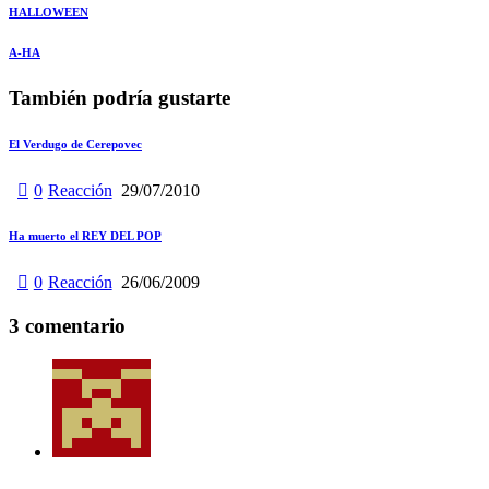
Navegación
Prev
HALLOWEEN
de
Siguiente
A-HA
entradas
También podría gustarte
El Verdugo de Cerepovec
0
Reacción
29/07/2010
Ha muerto el REY DEL POP
0
Reacción
26/06/2009
3 comentario