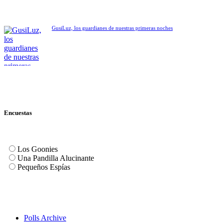
GusiLuz, los guardianes de nuestras primeras noches
Encuestas
Los Goonies
Una Pandilla Alucinante
Pequeños Espías
Polls Archive