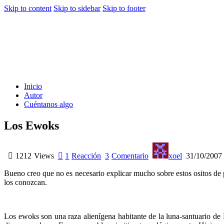
Skip to content
Skip to sidebar
Skip to footer
Inicio
Autor
Cuéntanos algo
Los Ewoks
1212
Views
1
Reacción
3
Comentario
xoel
31/10/2007
Bueno creo que no es necesario explicar mucho sobre estos ositos de p
los conozcan.
Los ewoks son una raza alienígena habitante de la luna-santuario de 