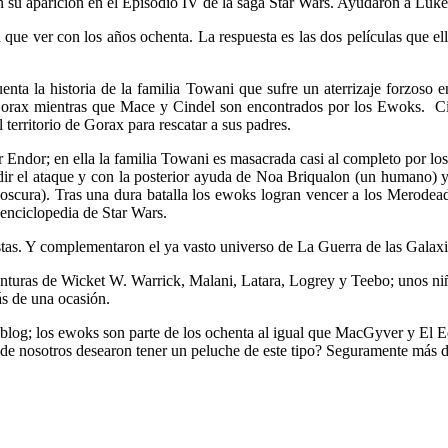
n su aparición en el Episodio IV de la saga Star Wars. Ayudaron a Luke
ue ver con los años ochenta. La respuesta es las dos películas que ello
nta la historia de la familia Towani que sufre un aterrizaje forzoso 
 Gorax mientras que Mace y Cindel son encontrados por los Ewoks. Ci
territorio de Gorax para rescatar a sus padres.
Endor; en ella la familia Towani es masacrada casi al completo por los
udir el ataque y con la posterior ayuda de Noa Briqualon (un humano) 
scura). Tras una dura batalla los ewoks logran vencer a los Merodead
 enciclopedia de Star Wars.
stas. Y complementaron el ya vasto universo de La Guerra de las Galaxi
nturas de Wicket W. Warrick, Malani, Latara, Logrey y Teebo; unos niñ
ás de una ocasión.
 blog; los ewoks son parte de los ochenta al igual que MacGyver y El E
e nosotros desearon tener un peluche de este tipo? Seguramente más de