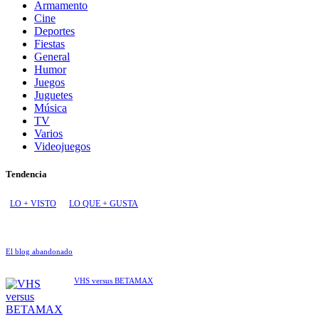
Armamento
Cine
Deportes
Fiestas
General
Humor
Juegos
Juguetes
Música
TV
Varios
Videojuegos
Tendencia
LO + VISTO
LO QUE + GUSTA
El blog abandonado
VHS versus BETAMAX