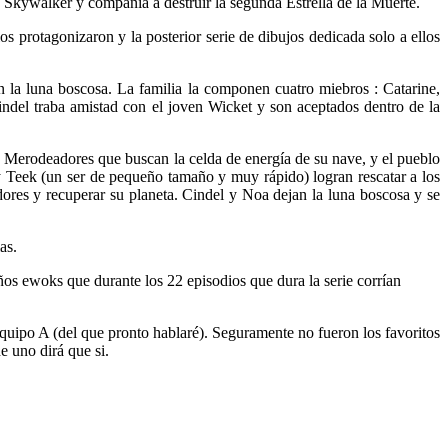
 Skywalker y compañia a destruir la segunda Estrella de la Muerte.
s protagonizaron y la posterior serie de dibujos dedicada solo a ellos
en la luna boscosa. La familia la componen cuatro miebros : Catarine,
ndel traba amistad con el joven Wicket y son aceptados dentro de la
 Merodeadores que buscan la celda de energía de su nave, y el pueblo
y Teek (un ser de pequeño tamaño y muy rápido) logran rescatar a los
ores y recuperar su planeta. Cindel y Noa dejan la luna boscosa y se
as.
os ewoks que durante los 22 episodios que dura la serie corrían
quipo A (del que pronto hablaré). Seguramente no fueron los favoritos
 uno dirá que si.